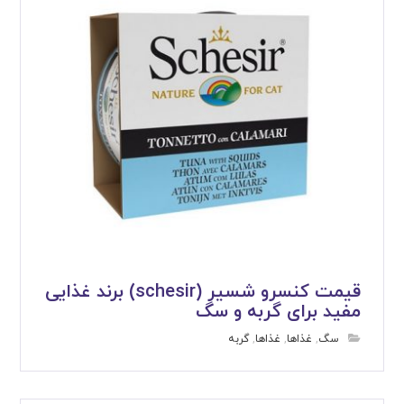
قیمت کنسرو شسیر (schesir) برند غذایی
مفید برای گربه و سگ
سگ
,
غذاها
,
غذاها
,
گربه