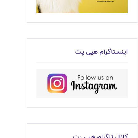
اینستاگرام هپی پت
کانال تلگرام هپی پت