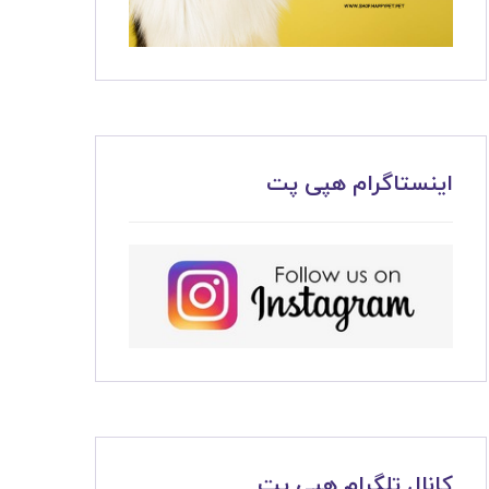
اینستاگرام هپی پت
کانال تلگرام هپی پت