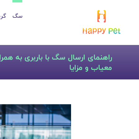
سگ
گرب
راهنمای ارسال سگ با باربری به همرا
معیاب و مزایا