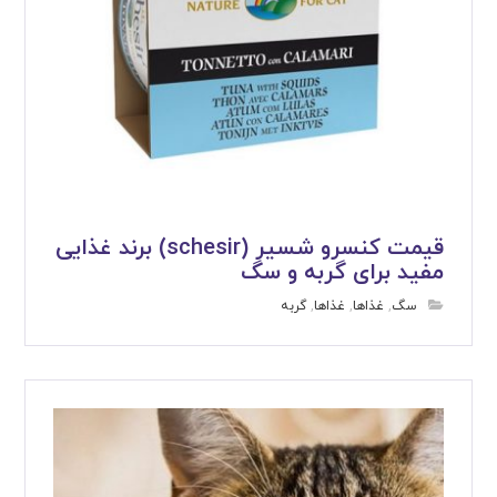
قیمت کنسرو شسیر (schesir) برند غذایی
مفید برای گربه و سگ
سگ
,
غذاها
,
غذاها
,
گربه