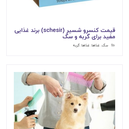
قیمت کنسرو شسیر (schesir) برند غذایی
مفید برای گربه و سگ
سگ
,
غذاها
,
غذاها
,
گربه