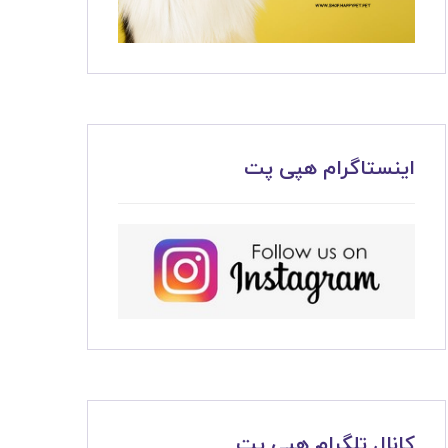
اینستاگرام هپی پت
کانال تلگرام هپی پت