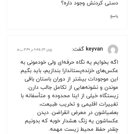
دستی کردنش وجود داره؟
پاسخ
keyvan
گفت:
ژوئن 23, 2025 در 3:49 ب.ظ
اگه بخوایم یه نگاه حرفه‌ای ولی خودمونی به
عکس‌های خزنده‌پستاندارا بندازیم، باید بگیم
این موجودات بیشتر از دوران باستان باقی
موندن و نشونه‌هایی از تکامل جالب دارن.
زیستگاه خیلی از اینا محدوده و متأسفانه با
تغییرات اقلیمی و تخریب طبیعت،
بعضیاشون در معرض انقراضن. دیدن
عکساشون یه زنگ هشدار خوبه که بدونیم
چقدر حفظ محیط زیست مهمه.