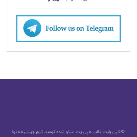
© کپی رایت قالب هپی پت. سئو شده توسط
تیم جهش محتوا