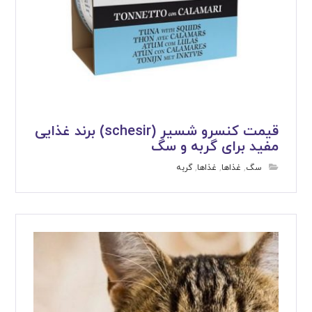
قیمت کنسرو شسیر (schesir) برند غذایی
مفید برای گربه و سگ
سگ
,
غذاها
,
غذاها
,
گربه