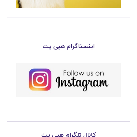
اینستاگرام هپی پت
کانال تلگرام هپی پت