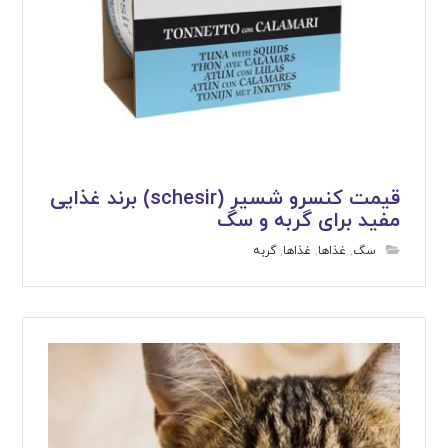
قیمت کنسرو شسیر (schesir) برند غذایی
مفید برای گربه و سگ
سگ
,
غذاها
,
غذاها
,
گربه