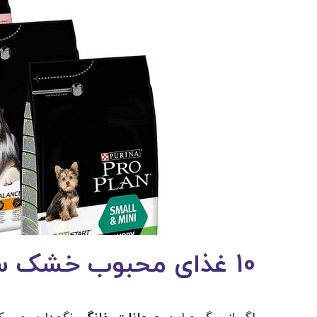
10 غذای محبوب خشک سگ کدامند؟