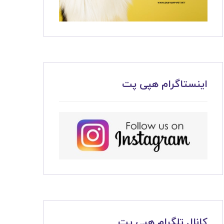
اینستاگرام هپی پت
کانال تلگرام هپی پت