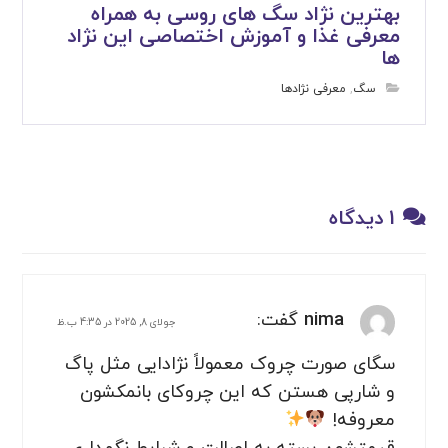
بهترین نژاد سگ های روسی به همراه
معرفی غذا و آموزش اختصاصی این نژاد
ها
سگ
,
معرفی نژادها
1 دیدگاه
nima
گفت:
جولای 8, 2025 در 4:35 ب.ظ
سگای صورت چروک معمولاً نژادایی مثل پاگ
و شارپی هستن که این چروکای بانمکشون
معروفه!