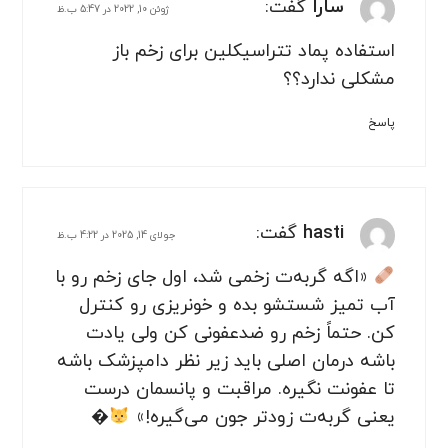
سارا
گفت:
ژوئن 10, 2022 در 5:47 ب.ظ
استفاده پماد تتراسیکلین برای زخم باز
مشکلی ندارد؟؟
پاسخ
hasti
گفت:
جولای 14, 2025 در 4:22 ب.ظ
«اگه گربه‌ت زخمی شد، اول جای زخم رو با
آب تمیز شستشو بده و خونریزی رو کنترل
کن. حتماً زخم رو ضدعفونی کن ولی یادت
باشه درمان اصلی باید زیر نظر دامپزشک باشه
تا عفونت نگیره. مراقبت و پانسمان درست
یعنی گربه‌ت زودتر جون می‌گیره!»
�