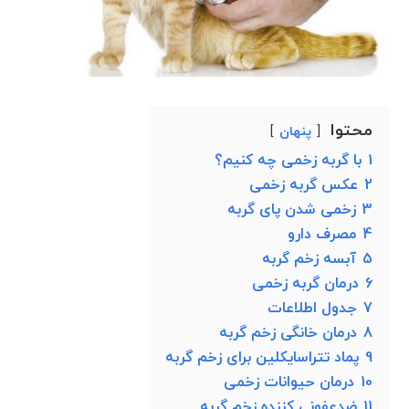
محتوا
پنهان
1
با گربه زخمی چه کنیم؟
2
عکس گربه زخمی
3
زخمی شدن پای گربه
4
مصرف دارو
5
آبسه زخم گربه
6
درمان گربه زخمی
7
جدول اطلاعات
8
درمان خانگی زخم گربه
9
پماد تتراسایکلین برای زخم گربه
10
درمان حیوانات زخمی
11
ضدعفونی کننده زخم گربه