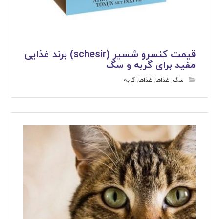
قیمت کنسرو شسیر (schesir) برند غذایی
مفید برای گربه و سگ
سگ
,
غذاها
,
غذاها
,
گربه