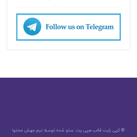
© کپی رایت قالب هپی پت. سئو شده توسط
تیم جهش محتوا