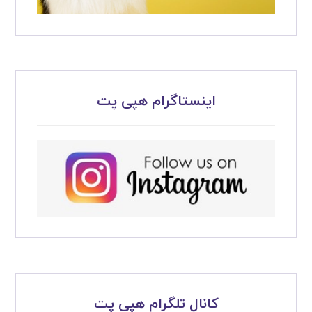
اینستاگرام هپی پت
کانال تلگرام هپی پت