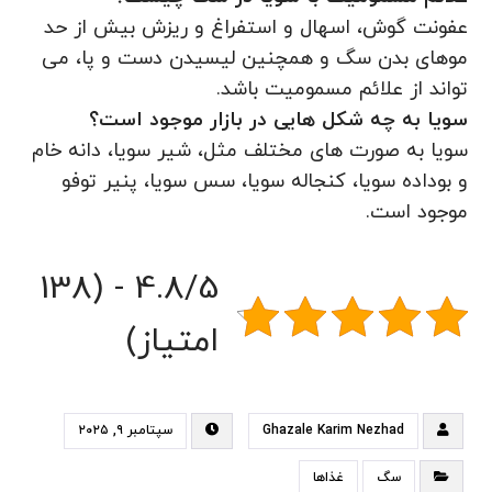
عفونت گوش، اسهال و استفراغ و ریزش بیش از حد
موهای بدن سگ و همچنین لیسیدن دست و پا، می
تواند از علائم مسمومیت باشد.
سویا به چه شکل هایی در بازار موجود است؟
سویا به صورت های مختلف مثل، شیر سویا، دانه خام
و بوداده سویا، کنجاله سویا، سس سویا، پنیر توفو
موجود است.
4.8/5 - (138
امتیاز)
Ghazale Karim Nezhad
سپتامبر ۹, ۲۰۲۵
سگ
غذاها