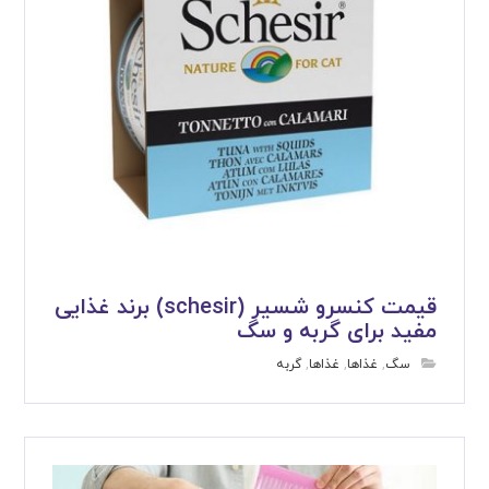
قیمت کنسرو شسیر (schesir) برند غذایی
مفید برای گربه و سگ
سگ
,
غذاها
,
غذاها
,
گربه