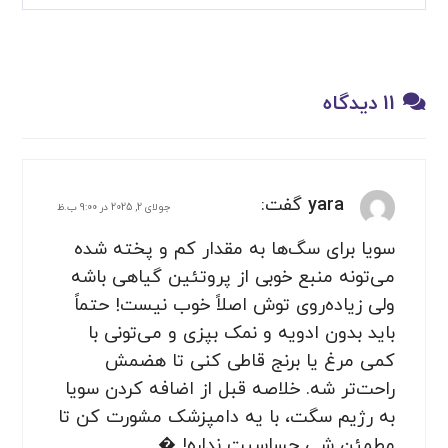
11 دیدگاه
yara
گفت:
جولای 2, 2025 در 9:00 ب.ظ
سویا برای سگ‌ها به مقدار کم و پخته شده
می‌تونه منبع خوبی از پروتئین گیاهی باشه
ولی زیاده‌روی توش اصلاً خوب نیست! حتماً
باید بدون ادویه و نمک بپزی و می‌تونی با
کمی مرغ یا برنج قاطی کنی تا هضمش
راحت‌تر شه. خلاصه قبل از اضافه کردن سویا
به رژیم سگت، با یه دامپزشک مشورت کن تا
مطمئن شی حساسیت نداره! �