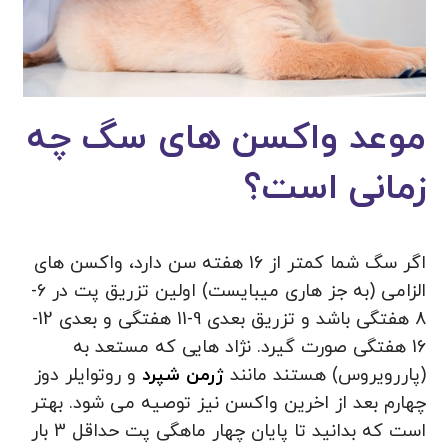
موعد واکسن های سگ چه
زمانی است؟
اگر سگ شما کمتر از 16 هفته سن دارد، واکسن های
الزامی (به جز هاری میبایست) اولین تزریق پت در 6-
8 هفتگی باشد و تزریق بعدی 9-11 هفتگی و بعدی 12-
16 هفتگی صورت گیرد. نژاد هایی که مستعد به
(پاررویروس) هستند مانند
ژرمن شپرد
و روتوایلر دوز
چهارم بعد از اخرین واکسن نیز توصیه می شود. بهتر
است که بدانید تا پایان چهار ماهگی پت حداقل 3 بار