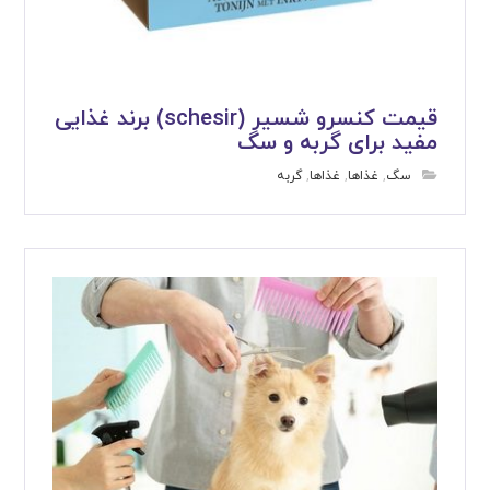
قیمت کنسرو شسیر (schesir) برند غذایی
مفید برای گربه و سگ
سگ
,
غذاها
,
غذاها
,
گربه