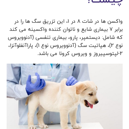
چیست؟
واکسن ها در شات 8 در 1، این تزریق سگ ها را در
برابر 7 بیماری شایع و ناتوان کننده واکسینه می کند
که شامل: دیستمپر، پارو، بیماری تنفسی (آدنوویروس
نوع 2)، هپاتیت سگ (آدنوویروس نوع 1)، پاراآنفلوآنزا،
2-لپتوسپیروز و ویروس کرونا می باشد.