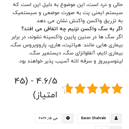
حالی و درد است، این موضوع به دلیل این است که
سیستم ایمنی پت به صورت موضعی و سیستمیک
به تزریق واکسن واکنش نشان می دهد.
اگر به سگ واکسن نزنیم چه اتفاقی می افتد؟
اگر سگ ها در سنین پایین واکسینه نشوند، در برابر
بیماری هایی مانند: هپاتیت، هاری، پاروویروس سگ،
بیماری لایم، آنفلوانزای سگ، دیستمپر سگ،
لپتوسپیروز و سرفه لانه آسیب پذیر خواهند بود.
4.6/5 - (45
امتیاز)
Baran Shahraki
می ۱۵, ۲۰۲۲