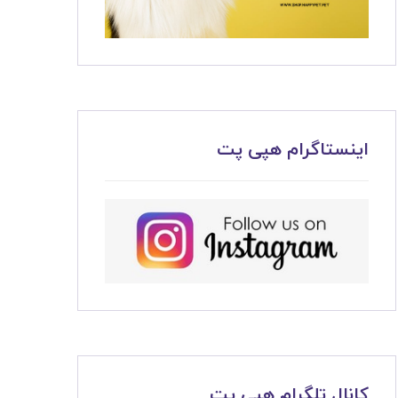
اینستاگرام هپی پت
کانال تلگرام هپی پت