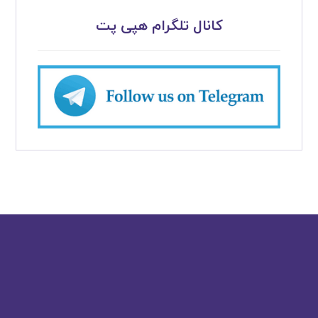
کانال تلگرام هپی پت