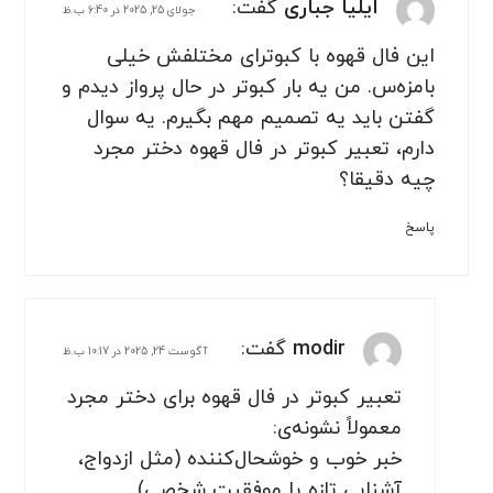
ایلیا جباری
گفت:
جولای 25, 2025 در 6:40 ب.ظ
این فال قهوه با کبوترای مختلفش خیلی
بامزه‌س. من یه بار کبوتر در حال پرواز دیدم و
گفتن باید یه تصمیم مهم بگیرم. یه سوال
دارم، تعبیر کبوتر در فال قهوه دختر مجرد
چیه دقیقا؟
پاسخ
modir
گفت:
آگوست 24, 2025 در 10:17 ب.ظ
تعبیر کبوتر در فال قهوه برای دختر مجرد
معمولاً نشونه‌ی:
خبر خوب و خوشحال‌کننده (مثل ازدواج،
آشنایی تازه یا موفقیت شخصی).