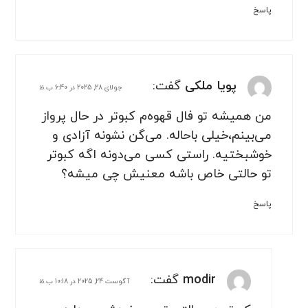
پاسخ
پویا ملکی
گفت:
جولای 28, 2025 در 6:40 ب.ظ
من همیشه تو فال قهوه‌م کبوتر در حال پرواز
می‌بینم،خیلی باحاله. می‌گن نشونه آزادی و
خوشبختیه. راستی کسی می‌دونه اگه کبوتر
تو حالتی خاص باشه معنیش چی میشه؟
پاسخ
modir
گفت:
آگوست 24, 2025 در 10:18 ب.ظ