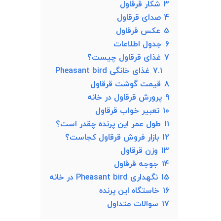
3
شکار قرقاول
4
صدای قرقاول
5
عکس قرقاول
6
جدول اطلاعات
7
غذای قرقاول چیست؟
7.1
غذای خانگی Pheasant bird
8
قیمت گوشت قرقاول
9
پرورش قرقاول در خانه
10
تعبیر خواب قرقاول
11
طول عمر این پرنده چقدر است؟
12
بازار فروش قرقاول کجاست؟
13
وزن قرقاول
14
جوجه قرقاول
15
نگهداری Pheasant bird در خانه
16
خاستگاه این پرنده
17
سوالات متداول