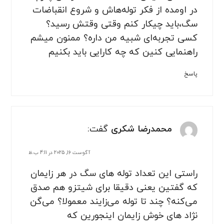
در اومده از فکر توله‌هاش و شروع انقباضات
سگ،باید چیکار کنم وقتی وقتش رسید؟
کسی تجربه‌ای شبیه من داره؟ ممنون میشم
راهنمایی کنین که چه کارایی باید بکنیم
پاسخ
محمدرضا شکری
گفت:
آگوست 16, 2025 در 4:11 ب.ظ
راستی این تعداد توله های سگ در هر زایمان
که گفتین یعنی دقیقا برای شیتزو هم صدق
می‌کنه؟ چند تا توله می‌زایند معمولا؟ می‌گن
نژاد های خوش زایمان اینجورین که