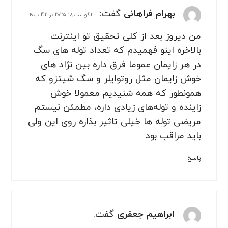
بهرام فراهانی
گفت:
آگوست 18, 2025 در 4:11 ب.ظ
من دیروز بعد از کلی تحقیق تو اینترنت
بالاخره اینو فهمیدم که تعداد توله های سگ
در هر زایمان عموما فرق داره بین نژاد های
خوش زایمان مثل روتوایلر و سگ شیتزو که
همونطور که همه شنیدیم معمولا خوش
زاینده و توله‌های زیادی داره، مطمئن نیستم
مریضی توله ها خیلی تاثیر بذاره روی این ولی
باید مراقب بود
پاسخ
ابراهیم جعفری
گفت: