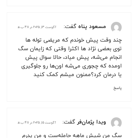
مسعود پناه
گفت:
آگوست 13, 2025 در 4:11 ب.ظ
چند وقت پیش خوندم که مریضی توله ها
توی بعضی نژاد ها اکثرا وقتی که زایمان سگ
انجام می‌شه، پیش میاد، حالا سوال پیش
اومده که چجوری می‌شه اون‌ها رو جلوگیری
یا درمان کرد؟ممنون میشم کمک کنید
پاسخ
ویدا پژمان‌فر
گفت:
آگوست 15, 2025 در 4:11 ب.ظ
سگ من شیش ماهه حامله‌ست و من پدرم