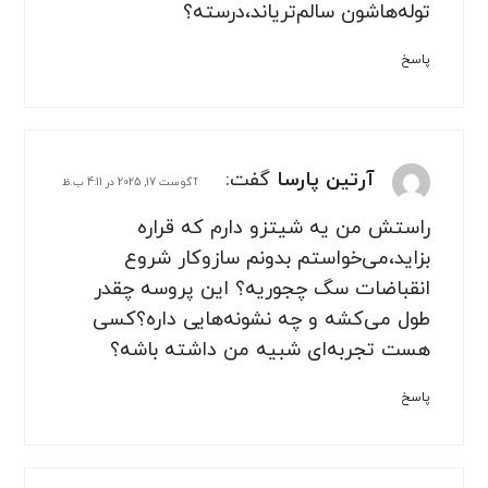
توله‌هاشون سالم‌تریاند،درسته؟
پاسخ
آرتین پارسا
گفت:
آگوست 17, 2025 در 4:11 ب.ظ
راستش من یه شیتزو دارم که قراره
بزاید،می‌خواستم بدونم سازوکار شروع
انقباضات سگ چجوریه؟ این پروسه چقدر
طول می‌کشه و چه نشونه‌هایی داره؟کسی
هست تجربه‌ای شبیه من داشته باشه؟
پاسخ