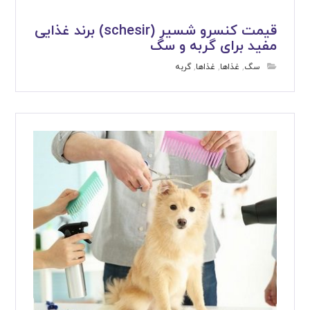
قیمت کنسرو شسیر (schesir) برند غذایی
مفید برای گربه و سگ
سگ
,
غذاها
,
غذاها
,
گربه