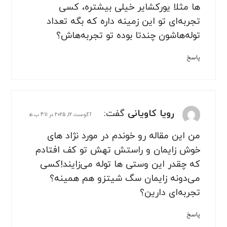
ها مثلا یورکشایر خیلی بیشتره، کسی
تجربه‌ای تو این زمینه داره که بگه تعداد
توله‌هاشون چندتا بوده تو تجربه‌هاش؟
پاسخ
رویا کاویانی
گفت:
آگوست 12, 2025 در 4:11 ب.ظ
من این مقاله رو خوندم در مورد نژاد های
خوش زایمان و راستش تهش تو کف افتادم
که چقدر این وستی ها توله می‌زایند!کسی
می‌دونه زایمان سگ شیتزو هم همینه؟
تجربه‌ای دارین؟
پاسخ