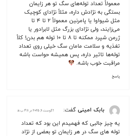
معمولاً تعداد توله‌های سگ تو هر زایمان
بستگی به نژادش داره، مثلاً نژادای کوچیک
مثل شیواوا یا پامرنین معمولاً ۲ تا ۴ تا
می‌زایند، ولی نژادای بزرگ مثل لابرادور یا
ژرمن شپرد ممکنه تا ۸ تا ۱۰ توله هم بدن! کلاً
تغذیه و سلامت مامان سگ خیلی روی تعداد
توله‌ها تاثیر داره، پس همیشه حواست باشه
مراقبت خوب باشه.
پاسخ
بابک امینی
گفت:
آگوست 9, 2025 در 4:11 ب.ظ
یه چیز جالبی که فهمیدم این بود که تعداد
توله های سگ در هر زایمان تو بعضی از نژاد