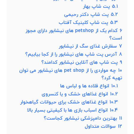
5.1
پت شاپ بهار
5.2
پت شاپ دکتر رحیمی
5.3
پت شاپ کلینیک آفتاب
6
کدام یک از petshop های نیشابور دارای مجوز
است؟
7
سفارش غذای سگ از نیشابور
8
آدرس پت شاپ های نیشابور را از کجا بیابیم؟
9
پت شاپ های آنلاین نیشابور کدامند؟
10
چه مواردی را از pet shop های نیشابور می توان
تهیه کرد؟
10.1
انواع قلاده ها و لباس ها
10.2
انواع غذاهای خشک و یا کنسروی
10.3
انواع غذاهای خشک برای حیوانات گیاهخوار
10.4
انواع اسباب بازی ها با کیفیتی بسیار بالا
11
بهترین دامپزشکی نیشابور کجاست؟
12
سوالات متداول