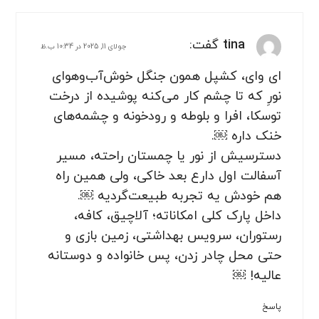
tina
گفت:
جولای 11, 2025 در 10:34 ب.ظ
ای وای، کشپل همون جنگل خوش‌آب‌وهوای
نورِ که تا چشم کار می‌کنه پوشیده از درخت
توسکا، افرا و بلوطه و رودخونه و چشمه‌های
خنک داره ￼.
دسترسیش از نور یا چمستان راحته، مسیر
آسفالت اول دارع بعد خاکی، ولی همین راه
هم خودش یه تجربه طبیعت‌گردیه ￼.
داخل پارک کلی امکاناته؛ آلاچیق، کافه،
رستوران، سرویس بهداشتی، زمین بازی و
حتی محل چادر زدن، پس خانواده و دوستانه
عالیه! ￼
پاسخ