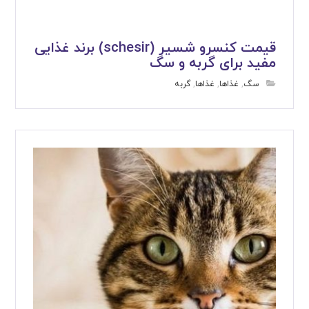
قیمت کنسرو شسیر (schesir) برند غذایی
مفید برای گربه و سگ
سگ
,
غذاها
,
غذاها
,
گربه