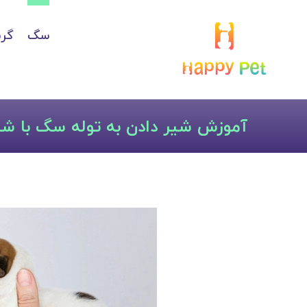
سگ
گرب
آموزش شیر دادن به توله سگ با ش