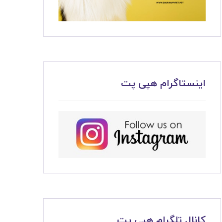
اینستاگرام هپی پت
کانال تلگرام هپی پت