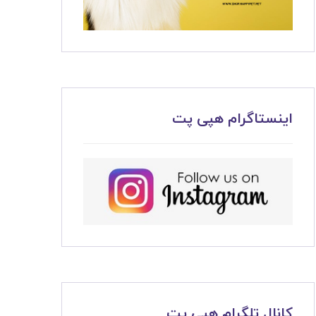
اینستاگرام هپی پت
کانال تلگرام هپی پت