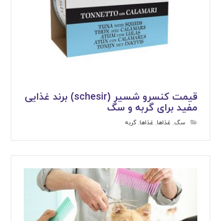
قیمت کنسرو شسیر (schesir) برند غذایی
مفید برای گربه و سگ
سگ
,
غذاها
,
غذاها
,
گربه