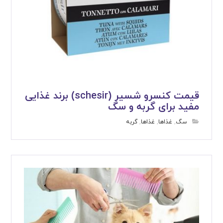
قیمت کنسرو شسیر (schesir) برند غذایی
مفید برای گربه و سگ
سگ
,
غذاها
,
غذاها
,
گربه