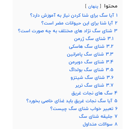
محتوا
پنهان
1
آیا سگ برای شنا کردن نیاز به آموزش دارد؟
2
آیا شنا برای این حیوانات مضر است؟
3
شنای سگ نژاد های مختلف به چه صورت است؟
3.1
شنای سگ ژرمن
3.2
شنای سگ هاسکی
3.3
شنای سگ پامرانین
3.4
شنای سگ دوبرمن
3.5
شنای سگ بولداگ
3.6
شنای سگ شیتزو
3.7
شنای سگ تریر
4
سگ های نجات غریق
5
آیا سگ نجات غریق باید غذای خاصی بخورد؟
6
تعبیر خواب شنای سگ چیست؟
7
جلیقه شنای سگ
8
سوالات متداول