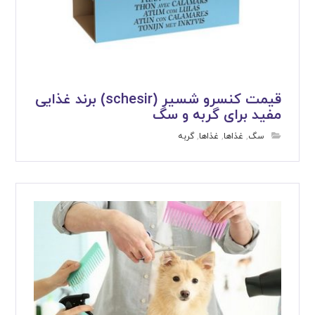
قیمت کنسرو شسیر (schesir) برند غذایی
مفید برای گربه و سگ
سگ
,
غذاها
,
غذاها
,
گربه