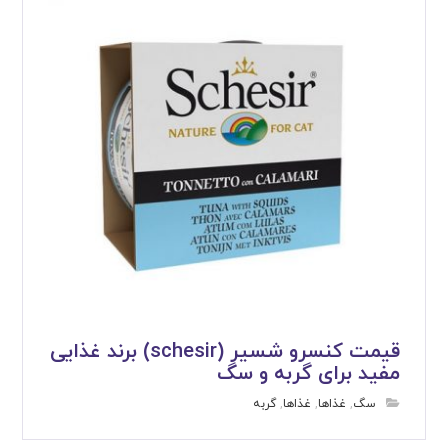
قیمت کنسرو شسیر (schesir) برند غذایی
مفید برای گربه و سگ
سگ
,
غذاها
,
غذاها
,
گربه