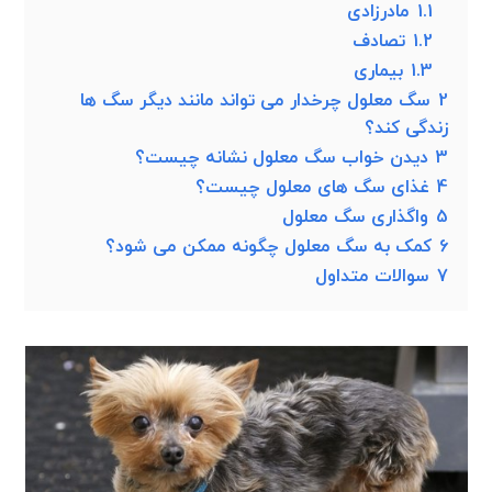
1.1
مادرزادی
1.2
تصادف
1.3
بیماری
2
سگ معلول چرخدار می تواند مانند دیگر سگ ها
زندگی کند؟
3
دیدن خواب سگ معلول نشانه چیست؟
4
غذای سگ های معلول چیست؟
5
واگذاری سگ معلول
6
کمک به سگ معلول چگونه ممکن می شود؟
7
سوالات متداول