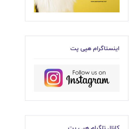
اینستاگرام هپی پت
کانال تلگرام هپی پت