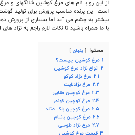
از این رو با نام های مرغ کوشین شانگهای و م
است. این پرنده مناسب پرورش برای تولید گوشت 
بیشتر به چشم می آید اما بسیاری از پرورش ده
با ما همراه باشید تا نکات لازم راجع به نژاد های 
محتوا
پنهان
1
مرغ کوشین چیست؟
2
انواع نژاد مرغ کوشین
2.1
مرغ نژاد کوکو
2.2
مرغ نژادلایت
2.3
مرغ کوچین طلایی
2.4
مرغ کوچین لاوندر
2.5
مرغ کوچین بلک متلد
2.6
مرغ کوچین بانتام
2.7
مرغ نژاد طوسی
3
قیمت مرغ کوشین