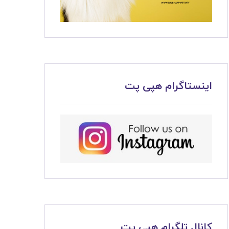
اینستاگرام هپی پت
کانال تلگرام هپی پت