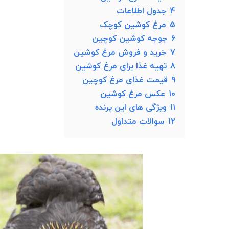
4
جدول اطلاعات
5
مرغ کوشین کوچک
6
جوجه کوشین کوچین
7
خرید و فروش مرغ کوشین
8
تهیه غذا برای مرغ کوشین
9
قیمت غذای مرغ کوچین
10
عکس مرغ کوشین
11
ویژگی های این پرنده
12
سوالات متداول