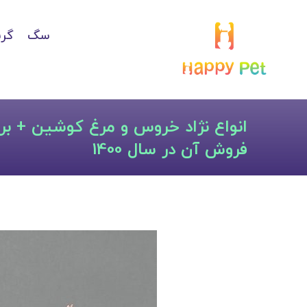
سگ
گرب
انواع نژاد خروس و مرغ کوشین + ب
فروش آن در سال 1400