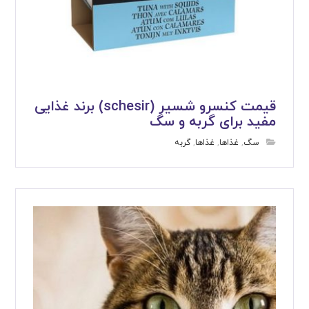
قیمت کنسرو شسیر (schesir) برند غذایی
مفید برای گربه و سگ
سگ
,
غذاها
,
غذاها
,
گربه