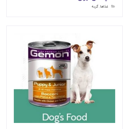
غذاها
,
گربه