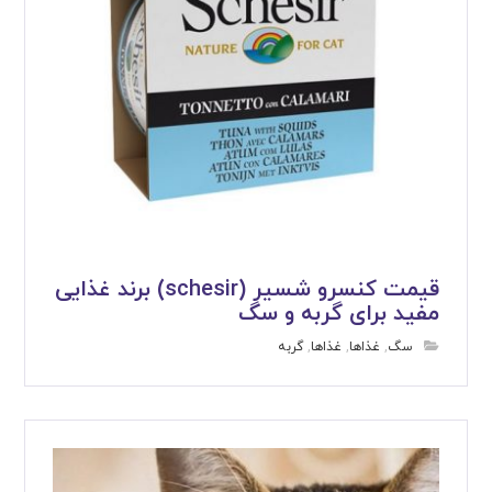
قیمت کنسرو شسیر (schesir) برند غذایی
مفید برای گربه و سگ
سگ
,
غذاها
,
غذاها
,
گربه