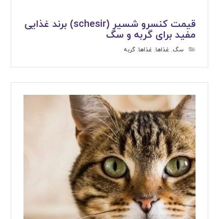
قیمت کنسرو شسیر (schesir) برند غذایی
مفید برای گربه و سگ
سگ
,
غذاها
,
غذاها
,
گربه