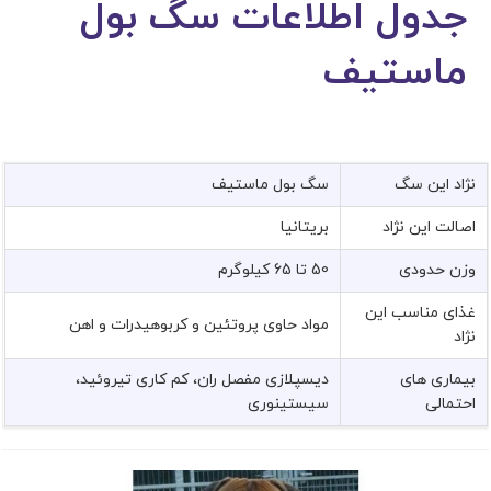
جدول اطلاعات سگ بول
ماستیف
نژاد این سگ
سگ بول ماستیف
اصالت این نژاد
بریتانیا
وزن حدودی
50 تا 65 کیلوگرم
غذای مناسب این
مواد حاوی پروتئین و کربوهیدرات و اهن
نژاد
بیماری های
دیسپلازی مفصل ران، کم کاری تیروئید،
احتمالی
سیستینوری