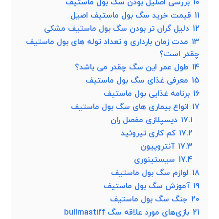
10
بررسی اصلیل بودن سگ بول ماستیف
11
قیمت خرید سگ بول ماستیف اصیل
12
دلیل گران تر بودن سگ بول ماستیف مشکی
13
مدت زمان بارداری و تعداد توله های بول ماستیف
چقدر است؟
14
طول عمر این سگ چقدر می باشد؟
15
معرفی غذای سگ بول ماستیف
16
برنامه غذایی بول ماستیف
17
انواع بیماری های سگ بول ماستیف
17.1
دیسپلازی مفصل ران
17.2
کم کاری تیروئید
17.3
آنتروپیون
17.4
سیستینوری
18
لوازم سگ بول ماستیف
19
آموزش سگ بول ماستیف
20
جنگ سگ بول ماستیف
21
بازی‌های مورد علاقه سگ bullmastiff