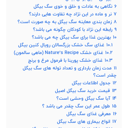
6
نگاهی به عادات و خلق و خوی سگ بیگل
7
نر و ماده در این نژاد چه تفاوت هایی دارند؟
8
زمان بندی معاینه سگ بیگل به چه صورت است؟
9
رابطه این نژاد با کودکان چگونه می باشد؟
10
بهترین غذا برای سگ بیگل چه می باشد؟
10.1
غذای سگ خشک بزرگسالان رویال کنین بیگل
10.2
غذای خشک Nature’s Recipe (ماهی سالمون)
10.3
غذای خشک پورینا با فرمول مرغ و برنج
11
مدت زمان بارداری و تعداد توله های سگ بیگل
چقدر است؟
12
جدول اطلاعات بیگل
13
قیمت خرید سگ بیگل اصیل
14
آیا سگ بیگل وحشی است؟
15
طول عمر این سگ چقدر می باشد ؟
16
معرفی غذای سگ بیگل
17
انواع بیماری های سگ بیگل