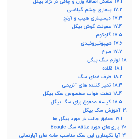
17.1
مشکل اضافه وزن و چاقی در نژاد بیگل
17.2
بیماری چشم گیلاسی
17.3
دیسپلازی هیپ و آرنج
17.4
عفونت گوش بیگل
17.5
گلوکوم
17.6
هیپوتیروئیدی
17.7
صرع
18
لوازم سگ بیگل
18.1
قلاده
18.2
ظرف غذای سگ
18.3
تمیز کننده‌ های آنزیمی
18.4
تخت خواب مخصوص سگ بیگل
18.5
کیسه مدفوع برای سگ بیگل
19
آموزش سگ بیگل
19.1
حقایق جالب در مورد بیگل ها
20
بازی‌های مورد علاقه سگ Beagle
21
آیا نگهداری این سگ مناسب خانه های آپارتمانی