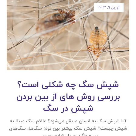
آوریل ۹, ۲۰۲۳
شپش سگ چه شکلی است؟
بررسی روش های از بین بردن
شپش در سگ
آیا شپش سگ به انسان منتقل می‌شود؟ علائم سگ مبتلا به
شپش چیست؟ شپش سگ بیشتر بین توله سگ‌ها، سگ‌های
پیر و ولگرد بسیار شایع است. ...