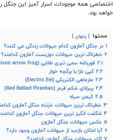
اختصاصی همه موجودات اسرار آمیز این جنگل را
خواهد بود.
محتوا
پنهان
1
در جنگل آمازون کدام حیوانات زندگی می کنند؟
2
خطرناک ترین حیوانات دوزیست آمازون کدامند؟
2.1
قورباغه سمی تیری طلایی (golden poison arrow frog)
2.2
کپی بارا یا برگچه خوار
2.3
مارماهی الکتریکی (Electric Eel)
2.4
پیرانای شکم قرمز (Red Bellied Piranhas)
2.5
کیمن سیاه
3
خطرناک ترین حیوانات خزنده جنگل آمازون کدامن
4
شگفت انگیز ترین حیوانات جنگل آمازون کدامند
5
عکس حیوانات جنگل آمازون
6
آیا امکان بازدید از حیوانات آمازون وجود دارد؟
7
اکثر حیوانات جنگل آمازون کدامند؟