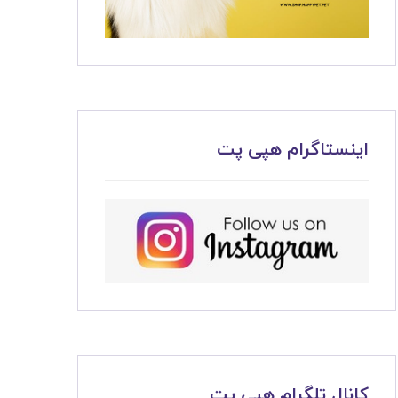
اینستاگرام هپی پت
کانال تلگرام هپی پت