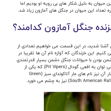
 انقراض این حیوان به دلیل شکار های بی رویه او بودیم اما
ه تعداد این حیوان در جنگل های آمازون زیاد شد.
نده جنگل آمازون کدامند؟
ون آشنا شدید، در این قسمت می خواهیم تعدادی از
کنیم. این خزندگان که آوازه نام آن ها تقریبا در
دشمن بودن با حیوانات جنگل دشمن بسیار قدرتمندی
نیز در مقابل انسان باشند. از انواع این خزندگان می توان به افعی گودال (Pit Vipers) که یکی از
خطرناک ترین دسته مار ها است اشاره کرد. در کنار آن نیز نام های مار آناکوندای سبز (Green