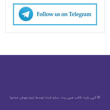
© کپی رایت قالب هپی پت. سئو شده توسط
تیم جهش محتوا