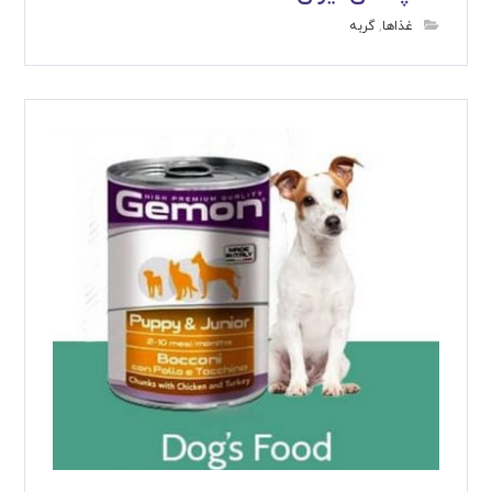
غذاها
,
گربه